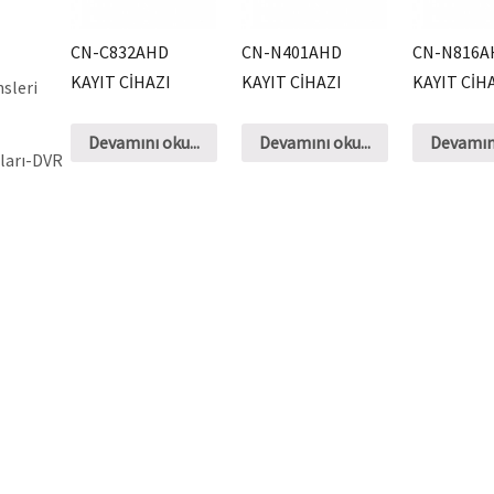
CN-C832AHD
CN-N401AHD
CN-N816A
KAYIT CİHAZI
KAYIT CİHAZI
KAYIT CİH
sleri
Devamını oku...
Devamını oku...
Devamını
zları-DVR