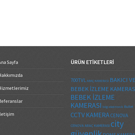
ÜRÜN ETIKETLERI
Ana Sayfa
Hakkımızda
BAKICI V
700TVL
ARAÇ KAMERASI
Hizmetlerimiz
BEBEK İZLEME KAMERAS
BEBEK İZLEME
Referanslar
KAMERASI
Bullet
bilgi elektronik
CCTV KAMERA
İletişim
CENOVA
city
CENOVA ARAÇ KAMERASI
güvenlik