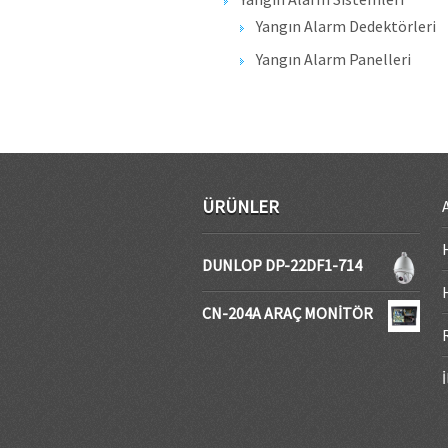
Yangın Alarm Dedektörleri
Yangın Alarm Panelleri
ÜRÜNLER
DUNLOP DP-22DF1-714
CN-204A ARAÇ MONİTÖR