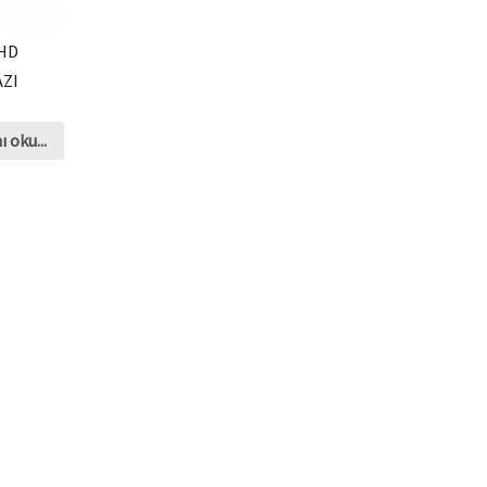
HD
AZI
 oku...